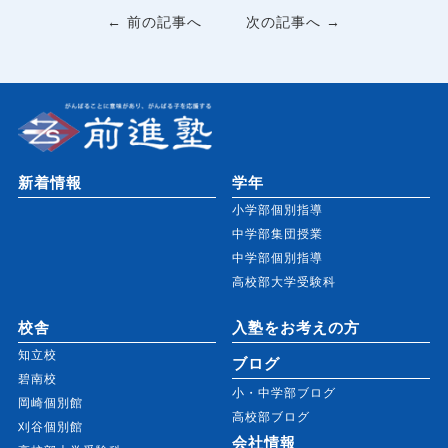
← 前の記事へ
次の記事へ →
新着情報
学年
小学部個別指導
中学部集団授業
中学部個別指導
高校部大学受験科
校舎
入塾をお考えの方
知立校
ブログ
碧南校
小・中学部ブログ
岡崎個別館
高校部ブログ
刈谷個別館
会社情報