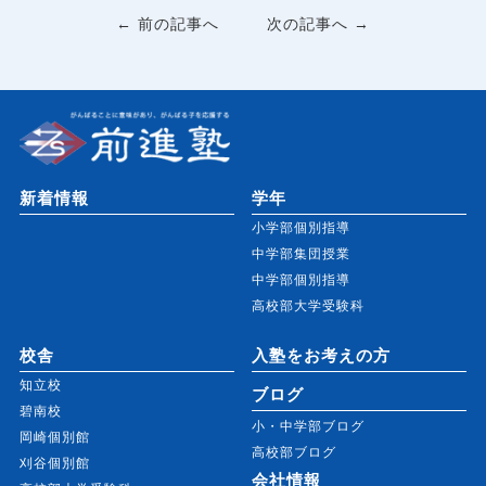
← 前の記事へ
次の記事へ →
新着情報
学年
小学部個別指導
中学部集団授業
中学部個別指導
高校部大学受験科
校舎
入塾をお考えの方
知立校
ブログ
碧南校
小・中学部ブログ
岡崎個別館
高校部ブログ
刈谷個別館
会社情報