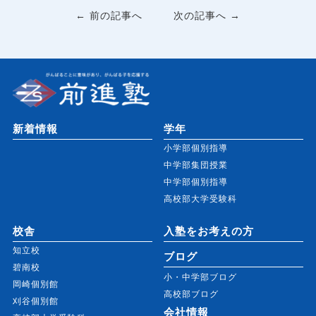
← 前の記事へ
次の記事へ →
新着情報
学年
小学部個別指導
中学部集団授業
中学部個別指導
高校部大学受験科
校舎
入塾をお考えの方
知立校
ブログ
碧南校
小・中学部ブログ
岡崎個別館
高校部ブログ
刈谷個別館
会社情報