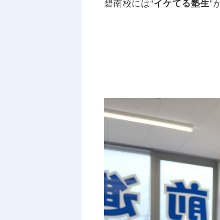
碧南校には“
イケてる塾生
”