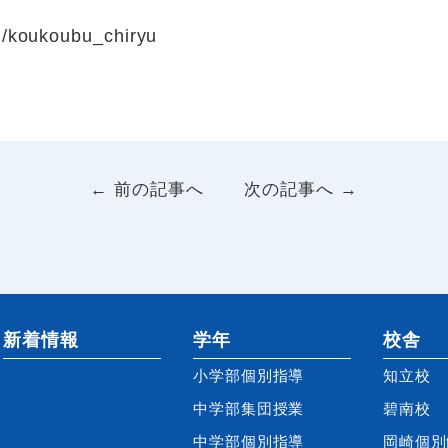
m/koukoubu_chiryu
← 前の記事へ
次の記事へ →
新着情報
学年
校舎
小学部個別指導
知立校
中学部集団授業
碧南校
中学部個別指導
岡崎個別