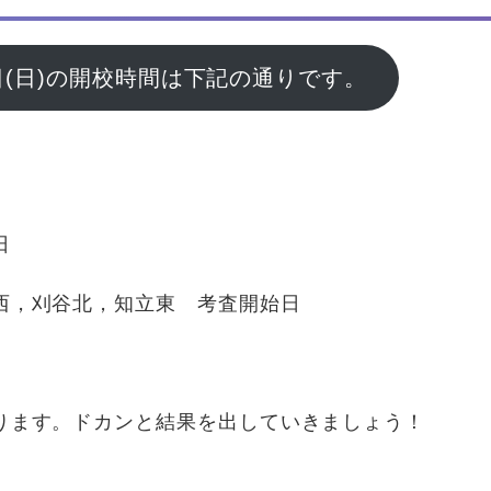
17日(日)の開校時間は下記の通りです。
0
0
0
日
0
西，刈谷北，知立東 考査開始日
0
0
ります。ドカンと結果を出していきましょう！