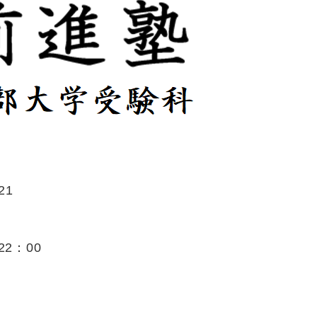
21
2：00