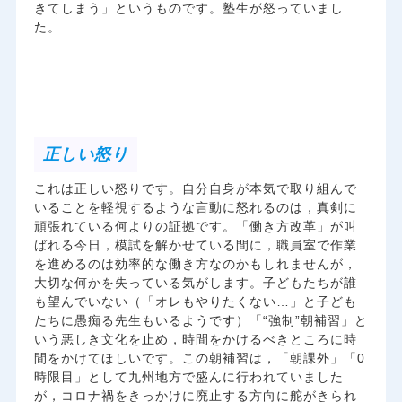
きてしまう」というものです。塾生が怒っていまし
た。
正しい怒り
これは正しい怒りです。自分自身が本気で取り組んで
いることを軽視するような言動に怒れるのは，真剣に
頑張れている何よりの証拠です。「働き方改革」が叫
ばれる今日，模試を解かせている間に，職員室で作業
を進めるのは効率的な働き方なのかもしれませんが，
大切な何かを失っている気がします。子どもたちが誰
も望んでいない（「オレもやりたくない…」と子ども
たちに愚痴る先生もいるようです）「“強制”朝補習」と
いう悪しき文化を止め，時間をかけるべきところに時
間をかけてほしいです。この朝補習は，「朝課外」「0
時限目」として九州地方で盛んに行われていました
が，コロナ禍をきっかけに廃止する方向に舵がきられ