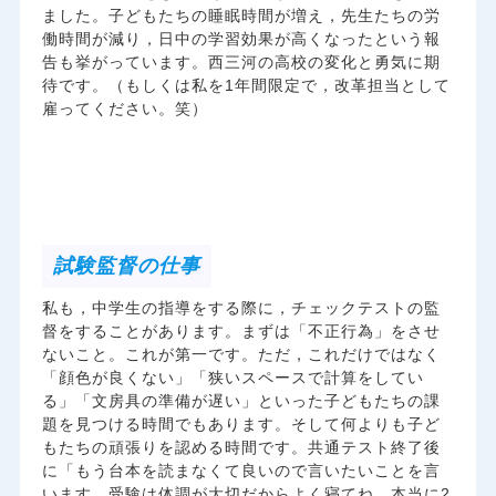
ました。子どもたちの睡眠時間が増え，先生たちの労
働時間が減り，日中の学習効果が高くなったという報
告も挙がっています。西三河の高校の変化と勇気に期
待です。（もしくは私を1年間限定で，改革担当として
雇ってください。笑）
試験監督の仕事
私も，中学生の指導をする際に，チェックテストの監
督をすることがあります。まずは「不正行為」をさせ
ないこと。これが第一です。ただ，これだけではなく
「顔色が良くない」「狭いスペースで計算をしてい
る」「文房具の準備が遅い」といった子どもたちの課
題を見つける時間でもあります。そして何よりも子ど
もたちの頑張りを認める時間です。共通テスト終了後
に「もう台本を読まなくて良いので言いたいことを言
います。受験は体調が大切だからよく寝てね。本当に2