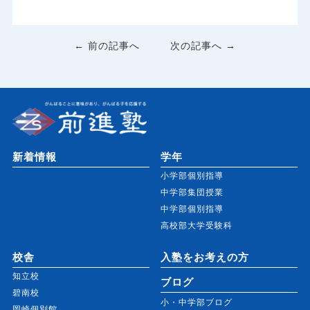
← 前の記事へ
次の記事へ →
新着情報
学年
小学部個別指導
中学部集団授業
中学部個別指導
高校部大学受験科
校舎
入塾をお考えの方
知立校
ブログ
碧南校
小・中学部ブログ
岡崎個別館